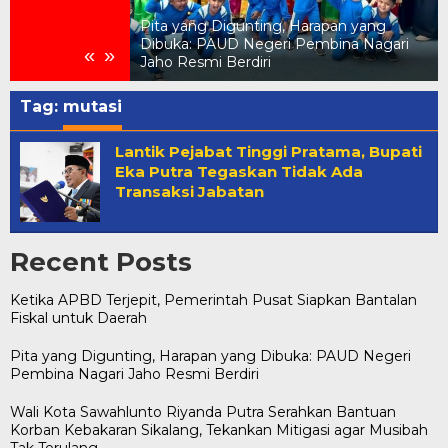
Pita yang Digunting, Harapan yang
Pemerintah Pusat
Dibuka: PAUD Negeri Pembina Nagari
«
»
 untuk Daerah
Jaho Resmi Berdiri
Tag:
mutasi
Lantik Pejabat Tinggi Pratama, Bupati
Eka Putra Tegaskan Tidak Ada
Transaksi Jabatan
Recent Posts
Ketika APBD Terjepit, Pemerintah Pusat Siapkan Bantalan
Fiskal untuk Daerah
Pita yang Digunting, Harapan yang Dibuka: PAUD Negeri
Pembina Nagari Jaho Resmi Berdiri
Wali Kota Sawahlunto Riyanda Putra Serahkan Bantuan
Korban Kebakaran Sikalang, Tekankan Mitigasi agar Musibah
Tak Terulang