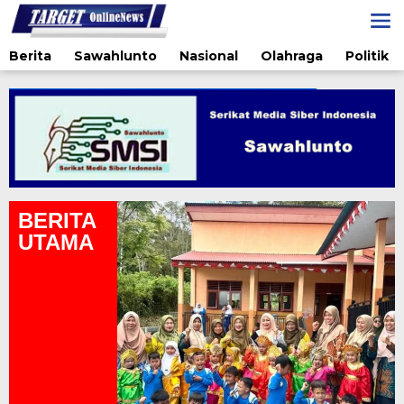
Lewati
ke
konten
Berita
Sawahlunto
Nasional
Olahraga
Politik
BERITA
UTAMA