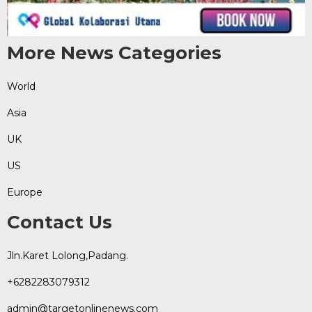
More News Categories
World
Asia
UK
US
Europe
Contact Us
Jln.Karet Lolong,Padang.
+6282283079312
admin@targetonlinenews.com