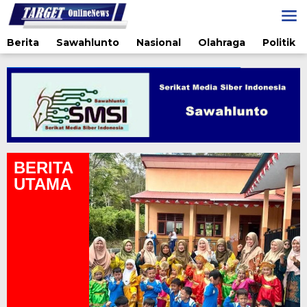
Lewati
ke
konten
Berita
Sawahlunto
Nasional
Olahraga
Politik
BERITA
UTAMA