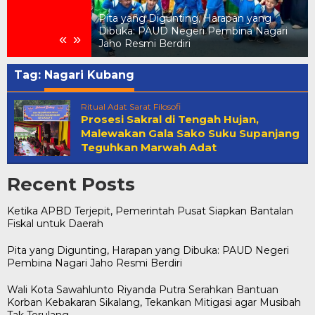
Pita yang Digunting, Harapan yang
Pemerintah Pusat
Dibuka: PAUD Negeri Pembina Nagari
«
»
 untuk Daerah
Jaho Resmi Berdiri
Tag:
Nagari Kubang
Ritual Adat Sarat Filosofi
Prosesi Sakral di Tengah Hujan,
Malewakan Gala Sako Suku Supanjang
Teguhkan Marwah Adat
Recent Posts
Ketika APBD Terjepit, Pemerintah Pusat Siapkan Bantalan
Fiskal untuk Daerah
Pita yang Digunting, Harapan yang Dibuka: PAUD Negeri
Pembina Nagari Jaho Resmi Berdiri
Wali Kota Sawahlunto Riyanda Putra Serahkan Bantuan
Korban Kebakaran Sikalang, Tekankan Mitigasi agar Musibah
Tak Terulang