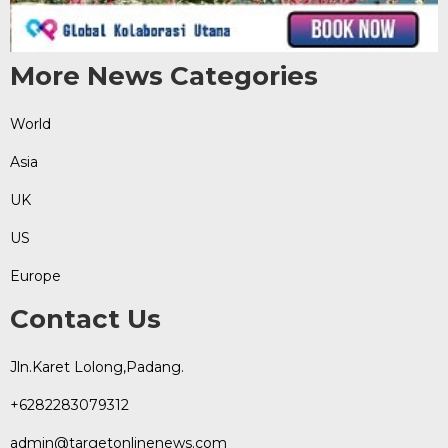
More News Categories
World
Asia
UK
US
Europe
Contact Us
Jln.Karet Lolong,Padang.
+6282283079312
admin@targetonlinenews.com