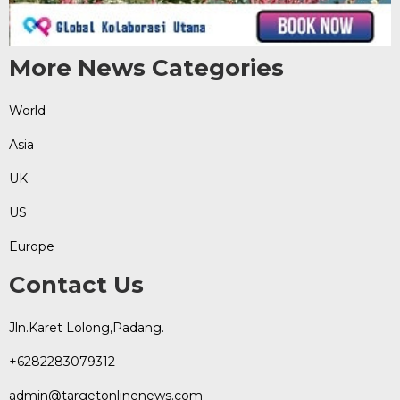
More News Categories
World
Asia
UK
US
Europe
Contact Us
Jln.Karet Lolong,Padang.
+6282283079312
admin@targetonlinenews.com