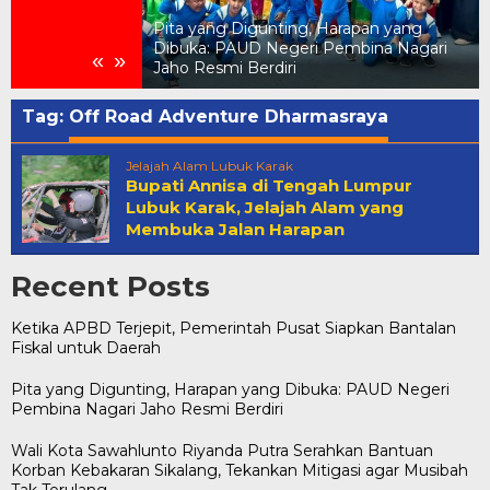
Pita yang Digunting, Harapan yang
Pemerintah Pusat
Dibuka: PAUD Negeri Pembina Nagari
«
»
 untuk Daerah
Jaho Resmi Berdiri
Tag:
Off Road Adventure Dharmasraya
Jelajah Alam Lubuk Karak
Bupati Annisa di Tengah Lumpur
Lubuk Karak, Jelajah Alam yang
Membuka Jalan Harapan
Recent Posts
Ketika APBD Terjepit, Pemerintah Pusat Siapkan Bantalan
Fiskal untuk Daerah
Pita yang Digunting, Harapan yang Dibuka: PAUD Negeri
Pembina Nagari Jaho Resmi Berdiri
Wali Kota Sawahlunto Riyanda Putra Serahkan Bantuan
Korban Kebakaran Sikalang, Tekankan Mitigasi agar Musibah
Tak Terulang