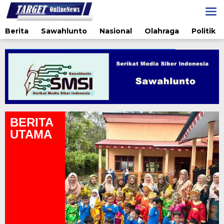
Lewati
ke
konten
Berita
Sawahlunto
Nasional
Olahraga
Politik
BERITA
UTAMA