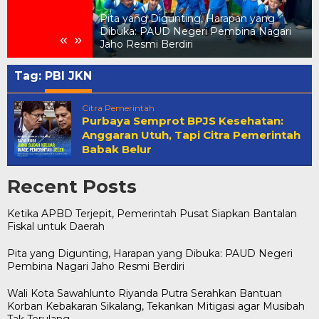
Pita yang Digunting, Harapan yang
Pemerintah Pusat
Dibuka: PAUD Negeri Pembina Nagari
«
»
 untuk Daerah
Jaho Resmi Berdiri
Tag:
PBI JKN
Citra Pemerintah
Purbaya Semprot BPJS Kesehatan:
Anggaran Utuh, Tapi Citra Pemerintah
Babak Belur
Recent Posts
Ketika APBD Terjepit, Pemerintah Pusat Siapkan Bantalan
Fiskal untuk Daerah
Pita yang Digunting, Harapan yang Dibuka: PAUD Negeri
Pembina Nagari Jaho Resmi Berdiri
Wali Kota Sawahlunto Riyanda Putra Serahkan Bantuan
Korban Kebakaran Sikalang, Tekankan Mitigasi agar Musibah
Tak Terulang