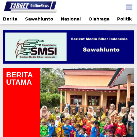
Lewati
ke
konten
Berita
Sawahlunto
Nasional
Olahraga
Politik
BERITA
UTAMA