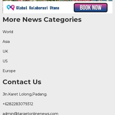
More News Categories
World
Asia
UK
US
Europe
Contact Us
Jln.Karet Lolong,Padang.
+6282283079312
admin@targetonlinenews.com