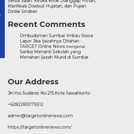
Serba Salah: Ketika Kritik Dianggap Fitnah,
.com
Klarifikasi Disebut Hujatan, dan Pujian
Dinilai Sindiran
m
Recent Comments
Ombudsman Sumbar Imbau Siswa
Lapor Jika Ijazahnya Ditahan -
TARGET Online News
mengenai
Sanksi Menanti Sekolah yang
Menahan Ijazah Murid di Sumbar
Our Address
Jln.Yos Sudarso No.215.Kota Sawahlunto
+6282283079312
admin@targetonlinenews.com
https://targetonlinenews.com/