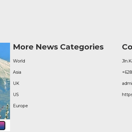
More News Categories
Co
World
Jln.
Asia
+628
UK
admi
US
http
Europe