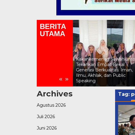
BERITA
UTAMA
Kemenag Sawahlunto Gelar
Lomba Asmaul Husna
Kakankemenag Sawahlunt
Sambut HUT RI ke-81,
Tekankan Empat Bekal
Momen Kepala SD Katolik
Generasi Berkualitas: Iman,
Dampingi Siswa Muslim Jadi
Ilmu, Akhlak, dan Public
«
»
Sorotan
Speaking
Archives
Tag:
p
Agustus 2026
Juli 2026
Juni 2026