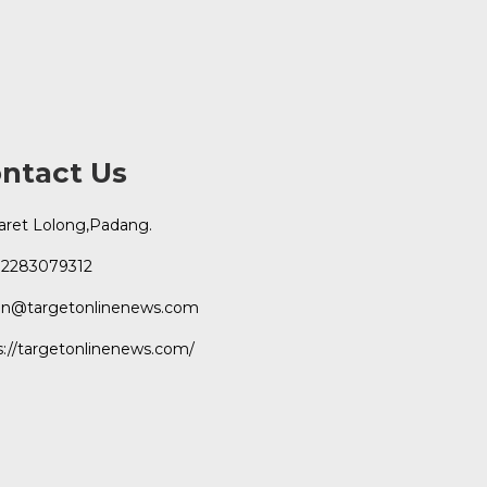
ntact Us
Karet Lolong,Padang.
2283079312
n@targetonlinenews.com
s://targetonlinenews.com/