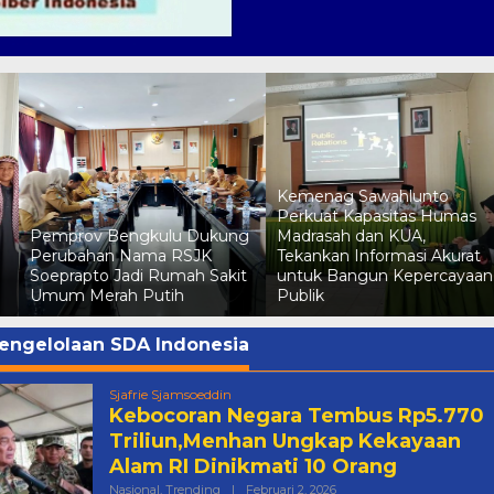
Kemenag Sawahlunto
o
Perkuat Kapasitas Humas
Pemprov Bengkulu Dukung
Madrasah dan KUA,
Perubahan Nama RSJK
Tekankan Informasi Akurat
Soeprapto Jadi Rumah Sakit
untuk Bangun Kepercayaan
Umum Merah Putih
Publik
engelolaan SDA Indonesia
Sjafrie Sjamsoeddin
Kebocoran Negara Tembus Rp5.770
Triliun,Menhan Ungkap Kekayaan
Alam RI Dinikmati 10 Orang
Oleh
Nasional
,
Trending
|
Februari 2, 2026