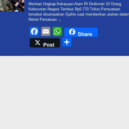
Admin@targetonlinenews
Menhan Ungkap Kekayaan Alam RI Dinikmati 10 Orang,
Kebocoran Negara Tembus Rp5.770 Triliun.Pernyataan
tersebut disampaikan Sjafrie saat memberikan arahan dala
Retret Persatuan
Facebook
Email
WhatsApp
Share
Share
Post