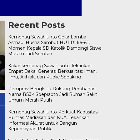
Recent Posts
Kemenag Sawahlunto Gelar Lomba
Asmaul Husna Sambut HUT RI ke-81,
Momen Kepala SD Katolik Dampingi Siswa
Muslim Jadi Sorotan
Kemenag Sawahlunto Gelar
Lomba Asmaul Husna
Kakankemenag Sawahlunto Tekankan
Serba Salah: Ketika Kritik
Sambut HUT RI ke-81,
Empat Bekal Generasi Berkualitas: Iman,
Dianggap Fitnah, Klarifikasi
Momen Kepala SD Katolik
Ilmu, Akhlak, dan Public Speaking
Disebut Hujatan, dan Pujian
Dampingi Siswa Muslim Jadi
Dinilai Sindiran
Sorotan
Pemprov Bengkulu Dukung Perubahan
Nama RSJK Soeprapto Jadi Rumah Sakit
Umum Merah Putih
Kemenag Sawahlunto Perkuat Kapasitas
Humas Madrasah dan KUA, Tekankan
Informasi Akurat untuk Bangun
Kepercayaan Publik