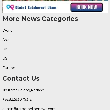
More News Categories
World
Asia
UK
US
Europe
Contact Us
Jln.Karet Lolong,Padang.
+6282283079312
admin@targetonlinenews.com