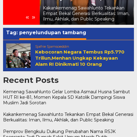
elar Lomba
UT RI ke-81,
Kakankemenag Sawahlunto Tekankan
ik Dampingi
Empat Bekal Generasi Berkualitas: Iman,
«
»
tan
Ilmu, Akhlak, dan Public Speaking
Tag:
penyelundupan tambang
Sjafrie Sjamsoeddin
Kebocoran Negara Tembus Rp5.770
Triliun,Menhan Ungkap Kekayaan
Alam RI Dinikmati 10 Orang
Recent Posts
Kemenag Sawahlunto Gelar Lomba Asmaul Husna Sambut
HUT RI ke-81, Momen Kepala SD Katolik Dampingi Siswa
Muslim Jadi Sorotan
Kakankemenag Sawahlunto Tekankan Empat Bekal Generasi
Berkualitas: Iman, Ilmu, Akhlak, dan Public Speaking
Pemprov Bengkulu Dukung Perubahan Nama RSJK
Soeprapto Jadi Rumah Sakit Umum Merah Putih