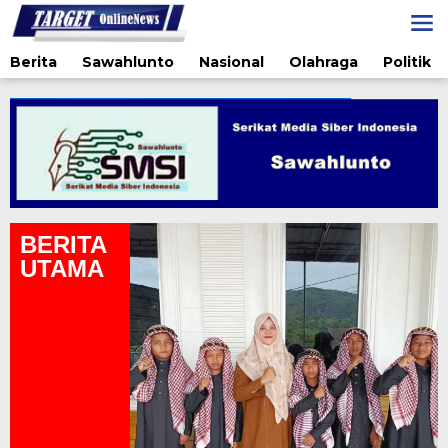
Lewati
ke
konten
Berita
Sawahlunto
Nasional
Olahraga
Politik
BERITA
UTAMA