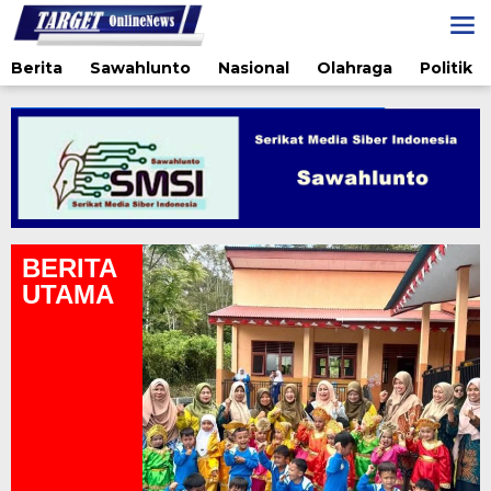
Lewati
ke
konten
Berita
Sawahlunto
Nasional
Olahraga
Politik
BERITA
UTAMA