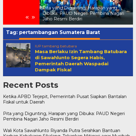
Pita yang Digunting, Harapan yang
Pemerintah Pusat
Dibuka: PAUD Negeri Pembina Nagari
«
»
 untuk Daerah
Jaho Resmi Berdiri
Tag:
pertambangan Sumatera Barat
IUP tambang batubara
Masa Berlaku Izin Tambang Batubara
di Sawahlunto Segera Habis,
Pemerintah Daerah Waspadai
Dampak Fiskal
Recent Posts
Ketika APBD Terjepit, Pemerintah Pusat Siapkan Bantalan
Fiskal untuk Daerah
Pita yang Digunting, Harapan yang Dibuka: PAUD Negeri
Pembina Nagari Jaho Resmi Berdiri
Wali Kota Sawahlunto Riyanda Putra Serahkan Bantuan
Korban Kebakaran Sikalang, Tekankan Mitigasi agar Musibah