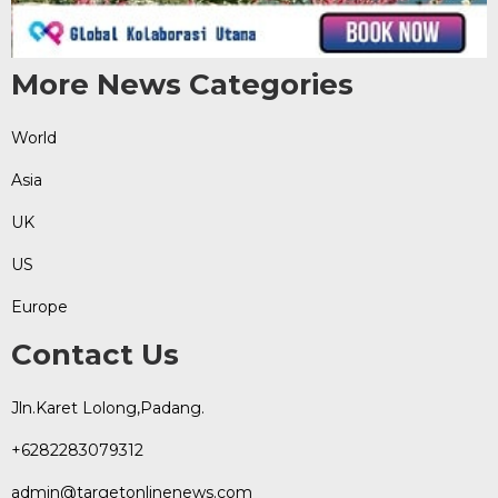
More News Categories
World
Asia
UK
US
Europe
Contact Us
Jln.Karet Lolong,Padang.
+6282283079312
admin@targetonlinenews.com