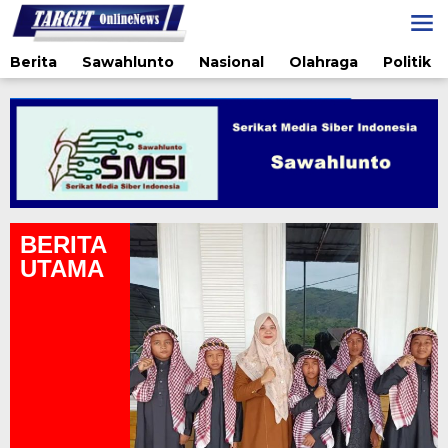
Lewati
ke
konten
Berita
Sawahlunto
Nasional
Olahraga
Politik
BERITA
UTAMA