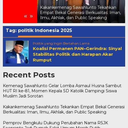
elar Lomba
UT RI ke-81,
Kakankemenag Sawahlunto Tekankan
ik Dampingi
Empat Bekal Generasi Berkualitas: Iman,
«
»
tan
Ilmu, Akhlak, dan Public Speaking
Tag:
politik Indonesia 2025
Politik yang Ingin Bertahan Lama
Koalisi Permanen PAN–Gerindra: Sinyal
Stabilitas Politik dan Harapan Akar
Rumput
Recent Posts
Kemenag Sawahlunto Gelar Lomba Asmaul Husna Sambut
HUT RI ke-81, Momen Kepala SD Katolik Dampingi Siswa
Muslim Jadi Sorotan
Kakankemenag Sawahlunto Tekankan Empat Bekal Generasi
Berkualitas: Iman, Ilmu, Akhlak, dan Public Speaking
Pemprov Bengkulu Dukung Perubahan Nama RSJK
Soeprapto Jadi Rumah Sakit Umum Merah Putih