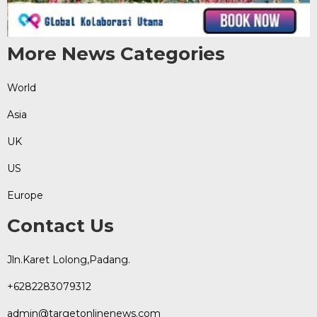
More News Categories
World
Asia
UK
US
Europe
Contact Us
Jln.Karet Lolong,Padang.
+6282283079312
admin@targetonlinenews.com