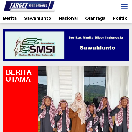
Lewati
ke
konten
Berita
Sawahlunto
Nasional
Olahraga
Politik
BERITA
UTAMA