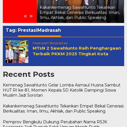
elar Lomba
UT RI ke-81,
Kakankemenag Sawahlunto Tekankan
ik Dampingi
Empat Bekal Generasi Berkualitas: Iman,
«
»
tan
Ilmu, Akhlak, dan Public Speaking
Tag:
PrestasiMadrasah
Madrasah Berprestasi
MTsN 2 Sawahlunto Raih Penghargaan
Terbaik PKKM 2025 Tingkat Kota
Recent Posts
Kemenag Sawahlunto Gelar Lomba Asmaul Husna Sambut
HUT RI ke-81, Momen Kepala SD Katolik Dampingi Siswa
Muslim Jadi Sorotan
Kakankemenag Sawahlunto Tekankan Empat Bekal Generasi
Berkualitas: Iman, Ilmu, Akhlak, dan Public Speaking
Pemprov Bengkulu Dukung Perubahan Nama RSJK
Soeprapto Jadi Rumah Sakit Umum Merah Putih