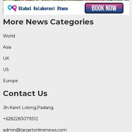
More News Categories
World
Asia
UK
US
Europe
Contact Us
Jln.Karet Lolong,Padang.
+6282283079312
admin@targetonlinenews.com