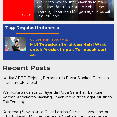
Wali Kota Sawahlunto Riyanda Putra
Serahkan Bantuan Korban Kebakaran
Pemerintah Pusat
Sikalang, Tekankan Mitigasi agar Musibah
«
»
 untuk Daerah
Tak Terulang
Tag:
Regulasi Indonesia
UU Jaminan Produk Halal
MUI Tegaskan Sertifikasi Halal Wajib
untuk Produk Impor, Termasuk dari
AS
Recent Posts
Ketika APBD Terjepit, Pemerintah Pusat Siapkan Bantalan
Fiskal untuk Daerah
Wali Kota Sawahlunto Riyanda Putra Serahkan Bantuan
Korban Kebakaran Sikalang, Tekankan Mitigasi agar Musibah
Tak Terulang
Kemenag Sawahlunto Gelar Lomba Asmaul Husna Sambut
HUT RI ke-81, Momen Kepala SD Katolik Dampingi Siswa