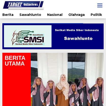
Lewati
ke
konten
Berita
Sawahlunto
Nasional
Olahraga
Politik
BERITA
UTAMA