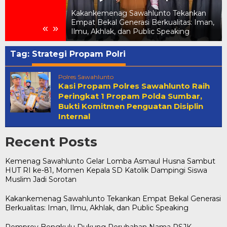
elar Lomba
UT RI ke-81,
Kakankemenag Sawahlunto Tekankan
ik Dampingi
Empat Bekal Generasi Berkualitas: Iman,
«
»
tan
Ilmu, Akhlak, dan Public Speaking
Tag:
Strategi Propam Polri
Polres Sawahlunto
Kasi Propam Polres Sawahlunto Raih
Peringkat 1 Propam Polda Sumbar,
Bukti Komitmen Penguatan Disiplin
Internal
Recent Posts
Kemenag Sawahlunto Gelar Lomba Asmaul Husna Sambut
HUT RI ke-81, Momen Kepala SD Katolik Dampingi Siswa
Muslim Jadi Sorotan
Kakankemenag Sawahlunto Tekankan Empat Bekal Generasi
Berkualitas: Iman, Ilmu, Akhlak, dan Public Speaking
Pemprov Bengkulu Dukung Perubahan Nama RSJK