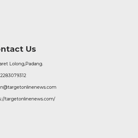
ntact Us
Karet Lolong,Padang.
2283079312
n@targetonlinenews.com
s://targetonlinenews.com/