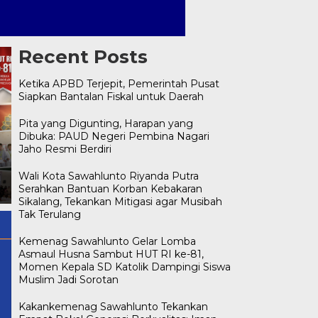
Recent Posts
Ketika APBD Terjepit, Pemerintah Pusat
Siapkan Bantalan Fiskal untuk Daerah
Pita yang Digunting, Harapan yang
Dibuka: PAUD Negeri Pembina Nagari
Kakankemenag Sawahlunto
Jaho Resmi Berdiri
Tekankan Empat Bekal
Generasi Berkualitas: Iman,
Ketika APBD Terjepit,
Wali Kota Sawahlunto Riyanda Putra
i
Ilmu, Akhlak, dan Public
Pemerintah Pusat Siapkan
Serahkan Bantuan Korban Kebakaran
Speaking
Bantalan Fiskal untuk Daera
Sikalang, Tekankan Mitigasi agar Musibah
Tak Terulang
Kemenag Sawahlunto Gelar Lomba
Asmaul Husna Sambut HUT RI ke-81,
Momen Kepala SD Katolik Dampingi Siswa
Muslim Jadi Sorotan
Kakankemenag Sawahlunto Tekankan