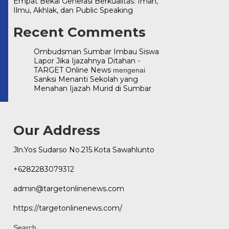
Empat Bekal Generasi Berkualitas: Iman,
Ilmu, Akhlak, dan Public Speaking
enews.com
Recent Comments
Ombudsman Sumbar Imbau Siswa
Lapor Jika Ijazahnya Ditahan -
TARGET Online News
mengenai
Sanksi Menanti Sekolah yang
Menahan Ijazah Murid di Sumbar
Our Address
Jln.Yos Sudarso No.215.Kota Sawahlunto
+6282283079312
admin@targetonlinenews.com
https://targetonlinenews.com/
Search