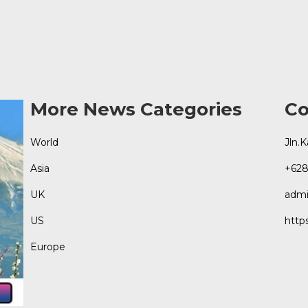
More News Categories
Co
World
Jln.
Asia
+628
UK
admi
US
http
Europe