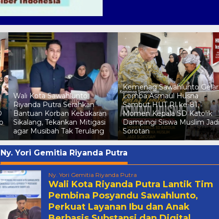
Kemenag Sawahlunto Gelar
Wali Kota Sawahlunto
Lomba Asmaul Husna
Riyanda Putra Serahkan
Sambut HUT RI ke-81,
D
Bantuan Korban Kebakaran
Momen Kepala SD Katolik
o
Sikalang, Tekankan Mitigasi
Dampingi Siswa Muslim Jad
agar Musibah Tak Terulang
Sorotan
:
Ny. Yori Gemitia Riyanda Putra
Ny. Yori Gemitia Riyanda Putra
Wali Kota Riyanda Putra Lantik Tim
Pembina Posyandu Sawahlunto,
Perkuat Layanan Ibu dan Anak
Berbasis Substansi dan Digital