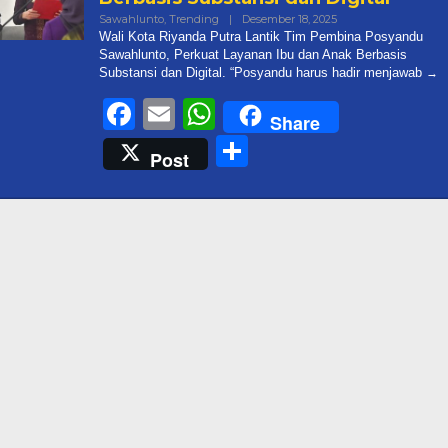
Oleh
Sawahlunto
,
Trending
|
Desember 18, 2025
Admin@targetonlin
Wali Kota Riyanda Putra Lantik Tim Pembina Posyandu
Sawahlunto, Perkuat Layanan Ibu dan Anak Berbasis
Substansi dan Digital. “Posyandu harus hadir menjawab
Facebook
Email
WhatsApp
Share
Share
Post